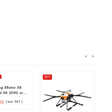
EFT
Jiyi
g XRotor X8
Jiy
d X8 3090 or
Con
ding Propeller
00
₹
2
( Incl. GST )
it – CCW